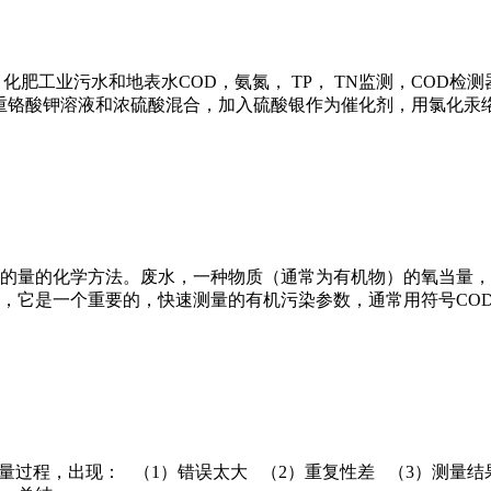
工业污水和地表水COD，氨氮， TP， TN监测，COD检
重铬酸钾溶液和浓硫酸混合，加入硫酸银作为催化剂，用氯化汞络合
量的化学方法。废水，一种物质（通常为有机物）的氧当量，
，它是一个重要的，快速测量的有机污染参数，通常用符号CO
测量过程，出现： （1）错误太大 （2）重复性差 （3）测量