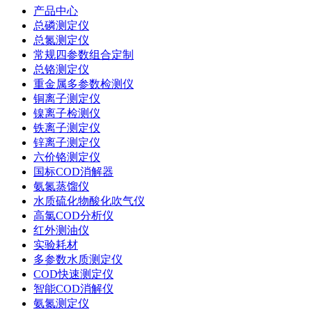
产品中心
总磷测定仪
总氮测定仪
常规四参数组合定制
总铬测定仪
重金属多参数检测仪
铜离子测定仪
镍离子检测仪
铁离子测定仪
锌离子测定仪
六价铬测定仪
国标COD消解器
氨氮蒸馏仪
水质硫化物酸化吹气仪
高氯COD分析仪
红外测油仪
实验耗材
多参数水质测定仪
COD快速测定仪
智能COD消解仪
氨氮测定仪