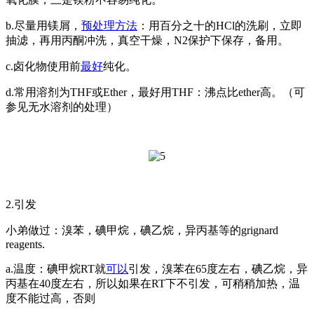
b.尽量用镁屑，
预处理
方法
：用百分之十的HCl的洗刷，立即
抽滤，再用丙酮冲洗，真空干燥，N2保护下保存，备用。
c.卤化物使用前
最好
纯化。
d.常用溶剂为THF或Ether，最好用THF：沸点比ether高。（可
参见无水溶剂的处理）
2.引发
小弟做过：溴苯，碘甲烷，碘乙烷，异丙基等的grignard
reagents.
a.温度：碘甲烷RT就
可以
引发，溴苯在65度左右，碘乙烷，异
丙基在40度左右，所以如果在RT下不引发，可稍稍加热，温
度不能过高，否则