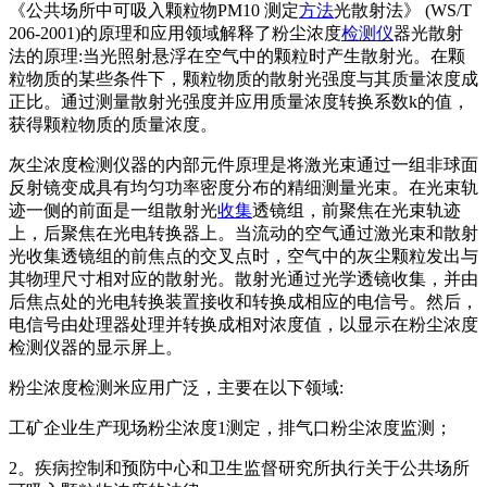
《公共场所中可吸入颗粒物PM10 测定
方法
光散射法》 (WS/T
206-2001)的原理和应用领域解释了粉尘浓度
检测仪
器光散射
法的原理:当光照射悬浮在空气中的颗粒时产生散射光。在颗
粒物质的某些条件下，颗粒物质的散射光强度与其质量浓度成
正比。通过测量散射光强度并应用质量浓度转换系数k的值，
获得颗粒物质的质量浓度。
灰尘浓度检测仪器的内部元件原理是将激光束通过一组非球面
反射镜变成具有均匀功率密度分布的精细测量光束。在光束轨
迹一侧的前面是一组散射光
收集
透镜组，前聚焦在光束轨迹
上，后聚焦在光电转换器上。当流动的空气通过激光束和散射
光收集透镜组的前焦点的交叉点时，空气中的灰尘颗粒发出与
其物理尺寸相对应的散射光。散射光通过光学透镜收集，并由
后焦点处的光电转换装置接收和转换成相应的电信号。然后，
电信号由处理器处理并转换成相对浓度值，以显示在粉尘浓度
检测仪器的显示屏上。
粉尘浓度检测米应用广泛，主要在以下领域:
工矿企业生产现场粉尘浓度1测定，排气口粉尘浓度监测；
2。疾病控制和预防中心和卫生监督研究所执行关于公共场所