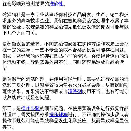
往会影响到检测结果的
准确性
。
菏泽精科是一家专业从事环保科技产品研发、生产、销售和技
术服务的高新技术企业。我们在氨氮样品蒸馏处理中积累了丰
富的经验，发现氨氮的样品蒸馏完显色还发绿的原因可能与以
下几个方面有关。
是蒸馏设备的选择。不同的蒸馏设备在操作方法和效果上会存
在一定的差异，一些不专业的或不合格的设备可能存在问题。
例如，蒸馏管的内壁存在凹凸不平的情况，会使得管道内的液
体流动不畅，导致蒸馏效果不佳，同时还容易造成样品的污
染。
是蒸馏管的清洁问题。在使用蒸馏管时，需要先进行彻底的清
洗和干燥处理，以避免管道内留有水分或者杂质，从而影响到
蒸馏效果。如果清洗不彻底或者
清洗剂
使用不当，也有可能导
致蒸馏后出现显色问题。
第三，是
操作步骤
的细节问题。在使用蒸馏设备进行氨氮样品
处理时，需要按照标准
操作规程
进行。不正确的操作步骤或者
操作不规范可能会导致样品发生化学反应，从而导致样品显色
异常。