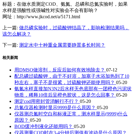
标题：​在做水质测定COD、氨氮、总磷和总氮实验时，如果
水样是强酸性或强碱性对实验会不会有影响？
网址：http://www.jkcod.net/a/5171.html
上一篇:
做总磷实验时，过硫酸钾结晶了，影响检测结果吗，
该怎么解决？
下一篇:
测定水中十种重金属需要静置多长时间？
相关新闻
用DMSO做溶剂，反应后如何有效地除去？
07-12
配总磷过硫酸钾，由于不好溶，加塞子水浴加热到了10
秒左右，塞子不是很紧，过硫酸钾还能使用吗？
05-20
氨氮水样直接加N3N2后水样无色底部有一团橙色污泥状
物质，稀释10倍后呈橙色胶状，这是怎么回事？
05-20
测定cod用密封管消解行不行？
05-20
总氮仪器检测时显示9999是什么原因？
05-20
仪器测总氮时空白和标液正常，测水样显示(9999)什么
原因？
05-20
BOD缓冲剂液化还能用吗？
05-20
仪器测量COD时在3-4分钟后测值有波动是什么原因？