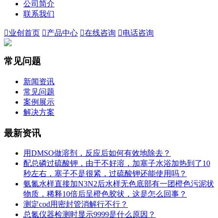
公司简介
联系我们

业创首页

产品中心

在线咨询

电话咨询
常见问题
新闻资讯
常见问题
案例展示
解决方案
最新资讯
用DMSO做溶剂，反应后如何有效地除去？
配总磷过硫酸钾，由于不好溶，加塞子水浴加热到了10
秒左右，塞子不是很紧，过硫酸钾还能使用吗？
氨氮水样直接加N3N2后水样无色底部有一团橙色污泥状
物质，稀释10倍后呈橙色胶状，这是怎么回事？
测定cod用密封管消解行不行？
总氮仪器检测时显示9999是什么原因？