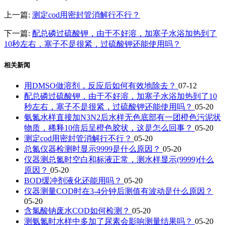
上一篇:
测定cod用密封管消解行不行？
下一篇:
配总磷过硫酸钾，由于不好溶，加塞子水浴加热到了
10秒左右，塞子不是很紧，过硫酸钾还能使用吗？
相关新闻
用DMSO做溶剂，反应后如何有效地除去？
07-12
配总磷过硫酸钾，由于不好溶，加塞子水浴加热到了10
秒左右，塞子不是很紧，过硫酸钾还能使用吗？
05-20
氨氮水样直接加N3N2后水样无色底部有一团橙色污泥状
物质，稀释10倍后呈橙色胶状，这是怎么回事？
05-20
测定cod用密封管消解行不行？
05-20
总氮仪器检测时显示9999是什么原因？
05-20
仪器测总氮时空白和标液正常，测水样显示(9999)什么
原因？
05-20
BOD缓冲剂液化还能用吗？
05-20
仪器测量COD时在3-4分钟后测值有波动是什么原因？
05-20
含氯酸钠废水COD如何检测？
05-20
测氨氮时水样中多加了尿素会影响测量结果吗？
05-20