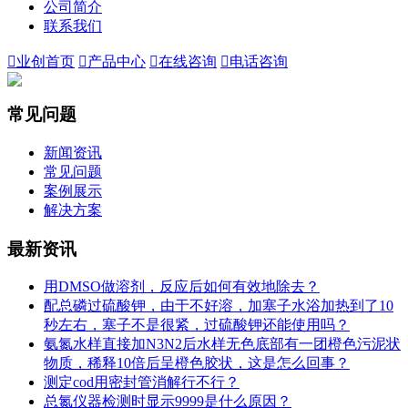
公司简介
联系我们

业创首页

产品中心

在线咨询

电话咨询
常见问题
新闻资讯
常见问题
案例展示
解决方案
最新资讯
用DMSO做溶剂，反应后如何有效地除去？
配总磷过硫酸钾，由于不好溶，加塞子水浴加热到了10
秒左右，塞子不是很紧，过硫酸钾还能使用吗？
氨氮水样直接加N3N2后水样无色底部有一团橙色污泥状
物质，稀释10倍后呈橙色胶状，这是怎么回事？
测定cod用密封管消解行不行？
总氮仪器检测时显示9999是什么原因？