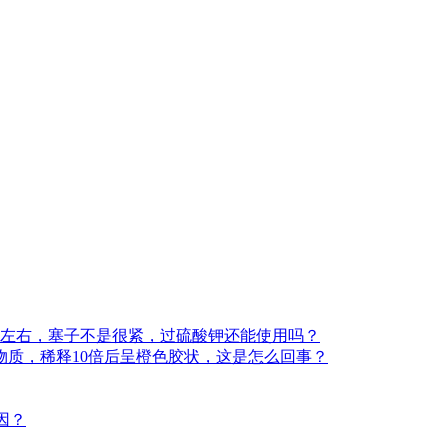
秒左右，塞子不是很紧，过硫酸钾还能使用吗？
物质，稀释10倍后呈橙色胶状，这是怎么回事？
因？