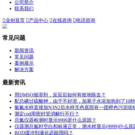
公司简介
联系我们

业创首页

产品中心

在线咨询

电话咨询
常见问题
新闻资讯
常见问题
案例展示
解决方案
最新资讯
用DMSO做溶剂，反应后如何有效地除去？
配总磷过硫酸钾，由于不好溶，加塞子水浴加热到了10
氨氮水样直接加N3N2后水样无色底部有一团橙色污泥状
测定cod用密封管消解行不行？
总氮仪器检测时显示9999是什么原因？
仪器测总氮时空白和标液正常，测水样显示(9999)什么原
BOD缓冲剂液化还能用吗？