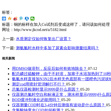
标签 :
标题：铜的标样在加入Cu试剂后变成这样了，请问该如何处理
网址：http://www.jkcod.net/a/5182.html
上一篇:
​水质测定仪如何恢复出厂设置？
下一篇:
测氨氮时水样中多加了尿素会影响测量结果吗？
相关新闻
用DMSO做溶剂，反应后如何有效地除去？
07-12
配总磷过硫酸钾，由于不好溶，加塞子水浴加热到了10
氨氮水样直接加N3N2后水样无色底部有一团橙色污泥状
测定cod用密封管消解行不行？
05-20
总氮仪器检测时显示9999是什么原因？
05-20
仪器测总氮时空白和标液正常，测水样显示(9999)什么
BOD缓冲剂液化还能用吗？
05-20
仪器测量COD时在3-4分钟后测值有波动是什么原因？
05
含氯酸钠废水COD如何检测？
05-20