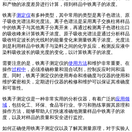
和产物的浓度差异进行计算，得到样品中铁离子的浓度。
铁离子
测定仪
有多种类型，其中常用的类型是离子色谱法、原
子吸收光谱法和光度法。离子色谱法是采用离子交换柱将样品
中的铁离子与其他离子分离开来，再通过检测离子色谱柱出口
的吸收峰来计算铁离子浓度。原子吸收光谱法是通过分析样品
吸收特定波长的光线时的能量变化来测量铁离子浓度。光度法
则是利用样品中铁离子与染料之间的化学反应，检测反应液中
染料吸收波长的吸光度的变化，以计算铁离子的浓度。
需要注意的是，铁离子测定仪的
使用方法
和维护非常重要。在
操作
过程中
，必须准确称量和混合试剂，控制反应时间和温
度。同时，铁离子测定仪的使用寿命和准确度与仪器的使用和
维护紧密相关，定期进行仪器的检修和维护可以保证其准确度
和可靠性。
铁离子测定仪是一种非常实用的分析仪器，有着广泛的
应用领
域
，包括化工、环保、食品等行业。学习和熟练掌握其原理和
操作方法，能够帮助人们快速准确地测量样品中铁离子的浓
度，以及对样品的质量和安全进行监控。
如何正确使用铁离子测定仪以及了解其测量原理，对于实验人